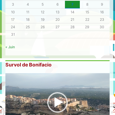
3
4
5
6
7
8
9
10
11
12
13
14
15
16
17
18
19
20
21
22
23
24
25
26
27
28
29
30
31
« Juin
Survol de Bonifacio
L
e
c
t
e
u