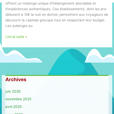
offrent un mélange unique d'hébergement abordable et
d'expériences authentiques. Ces établissements, dont les prix
débutent à 15€ la nuit en dortoir, permettent aux voyageurs de
découvrir la capitale grecque tout en respectant leur budget.
Les auberges au
Top
Lire la suite »
10
meilleures
auberges
de
jeunesse
à
Athènes
Archives
:
entre
juin 2026
détente
et
novembre 2025
rencontres
avril 2025
enrichissantes