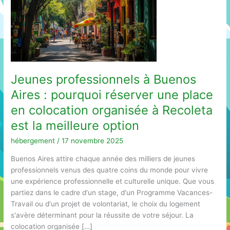
Jeunes professionnels à Buenos
Aires : pourquoi réserver une place
en colocation organisée à Recoleta
est la meilleure option
hébergement
/
17 novembre 2025
Buenos Aires attire chaque année des milliers de jeunes
professionnels venus des quatre coins du monde pour vivre
une expérience professionnelle et culturelle unique. Que vous
partiez dans le cadre d'un stage, d'un Programme Vacances-
Travail ou d'un projet de volontariat, le choix du logement
s'avère déterminant pour la réussite de votre séjour. La
colocation organisée […]