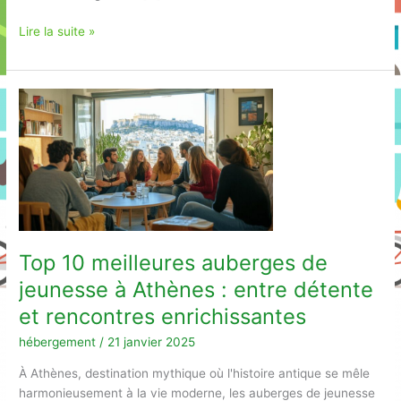
Jeunes
Lire la suite »
professionnels
à
Buenos
Aires
:
pourquoi
réserver
une
place
en
colocation
Top 10 meilleures auberges de
organisée
jeunesse à Athènes : entre détente
à
Recoleta
et rencontres enrichissantes
est
hébergement
/
21 janvier 2025
la
meilleure
À Athènes, destination mythique où l'histoire antique se mêle
option
harmonieusement à la vie moderne, les auberges de jeunesse