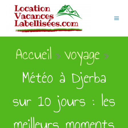
Aller
au
contenu
Accueil
voyage
Météo à Djerba
sur 10 jours : les
meilleurs moments