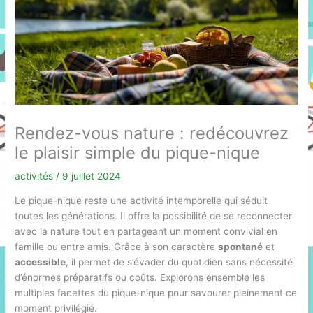
Rendez-vous nature : redécouvrez
le plaisir simple du pique-nique
activités
/
9 juillet 2024
Le pique-nique reste une activité intemporelle qui séduit
toutes les générations. Il offre la possibilité de se reconnecter
avec la nature tout en partageant un moment convivial en
famille ou entre amis. Grâce à son caractère
spontané
et
accessible
, il permet de s’évader du quotidien sans nécessité
d’énormes préparatifs ou coûts. Explorons ensemble les
multiples facettes du pique-nique pour savourer pleinement ce
moment privilégié.