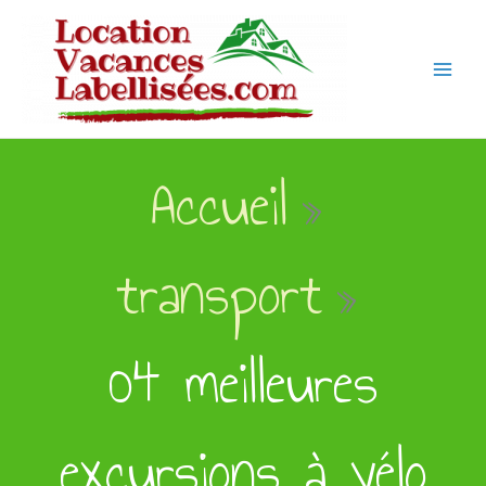
Aller
au
contenu
Accueil
transport
04 meilleures
excursions à vélo